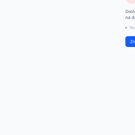
Dosl
na d
Tec
Zn