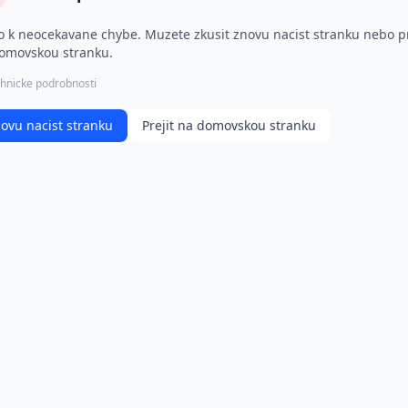
o k neocekavane chybe. Muzete zkusit znovu nacist stranku nebo pr
omovskou stranku.
hnicke podrobnosti
ovu nacist stranku
Prejit na domovskou stranku