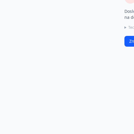
Dosl
na d
Tec
Zn