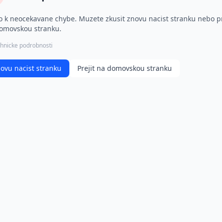
o k neocekavane chybe. Muzete zkusit znovu nacist stranku nebo pr
omovskou stranku.
hnicke podrobnosti
ovu nacist stranku
Prejit na domovskou stranku