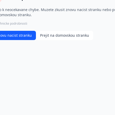
o k neocekavane chybe. Muzete zkusit znovu nacist stranku nebo pr
omovskou stranku.
hnicke podrobnosti
ovu nacist stranku
Prejit na domovskou stranku