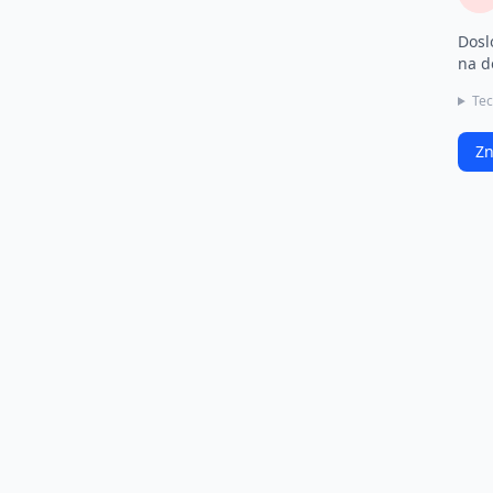
Dosl
na d
Tec
Zn