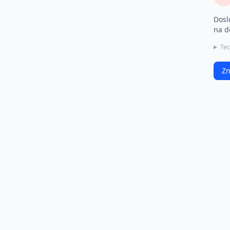
Dosl
na d
Tec
Zn