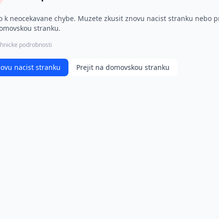
o k neocekavane chybe. Muzete zkusit znovu nacist stranku nebo pr
omovskou stranku.
hnicke podrobnosti
ovu nacist stranku
Prejit na domovskou stranku