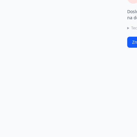
Dosl
na d
Tec
Zn