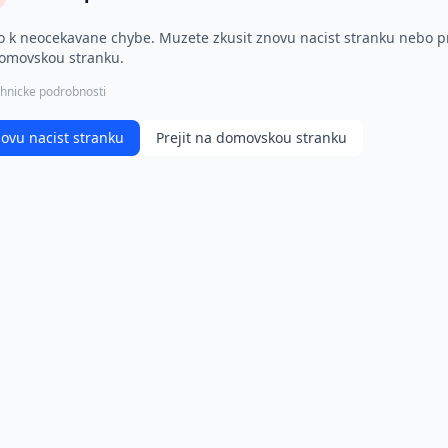
o k neocekavane chybe. Muzete zkusit znovu nacist stranku nebo pr
omovskou stranku.
hnicke podrobnosti
ovu nacist stranku
Prejit na domovskou stranku