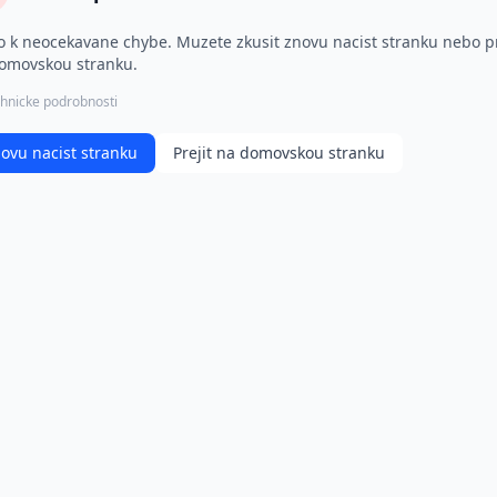
o k neocekavane chybe. Muzete zkusit znovu nacist stranku nebo pr
omovskou stranku.
hnicke podrobnosti
ovu nacist stranku
Prejit na domovskou stranku