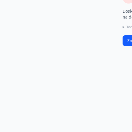
Dosl
na d
Tec
Zn