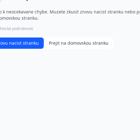
o k neocekavane chybe. Muzete zkusit znovu nacist stranku nebo pr
omovskou stranku.
hnicke podrobnosti
ovu nacist stranku
Prejit na domovskou stranku