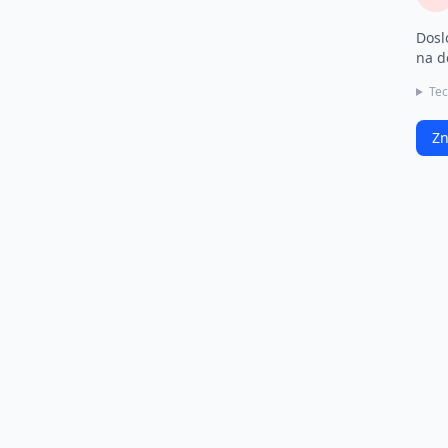
Dosl
na d
Tec
Zn