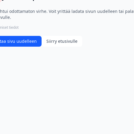
htui odottamaton virhe. Voit yrittää ladata sivun uudelleen tai pala
vulle.
niset tiedot
taa sivu uudelleen
Siirry etusivulle