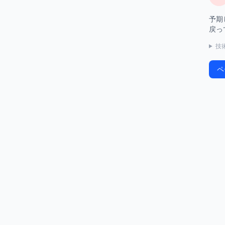
予期
戻っ
技
ペ