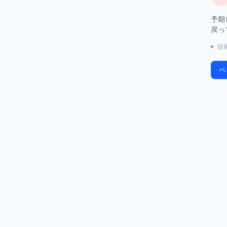
予期
戻っ
技
ペ