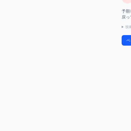
予期
戻っ
技
ペ