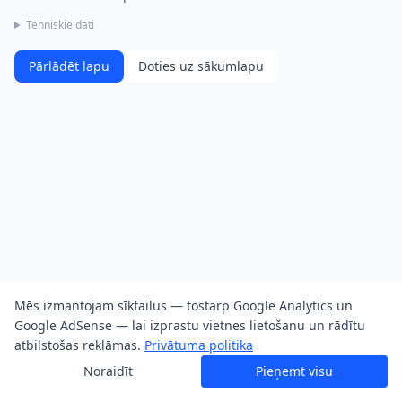
Tehniskie dati
Pārlādēt lapu
Doties uz sākumlapu
Mēs izmantojam sīkfailus — tostarp Google Analytics un
Google AdSense — lai izprastu vietnes lietošanu un rādītu
atbilstošas reklāmas.
Privātuma politika
Noraidīt
Pieņemt visu