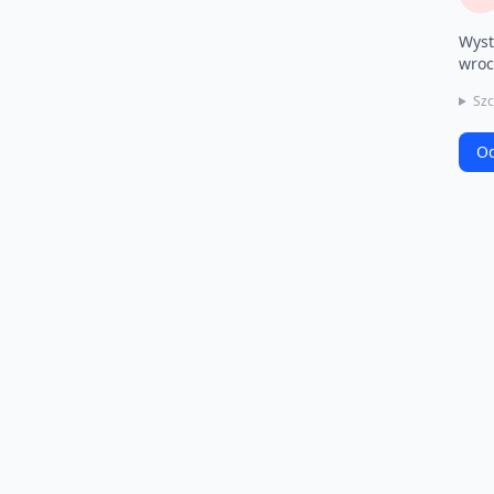
Wyst
wroc
Szc
Od