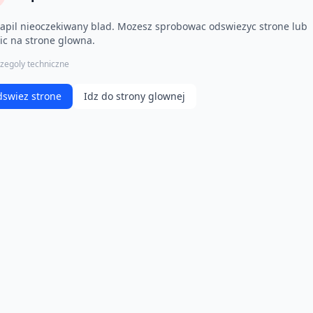
apil nieoczekiwany blad. Mozesz sprobowac odswiezyc strone lub
ic na strone glowna.
zegoly techniczne
swiez strone
Idz do strony glownej