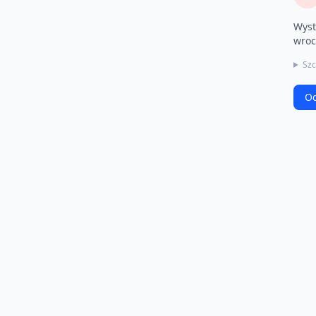
Wyst
wroc
Szc
Od