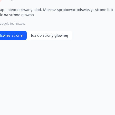
apil nieoczekiwany blad. Mozesz sprobowac odswiezyc strone lub
ic na strone glowna.
zegoly techniczne
swiez strone
Idz do strony glownej