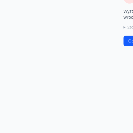
Wyst
wroc
Szc
Od