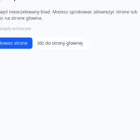
apil nieoczekiwany blad. Mozesz sprobowac odswiezyc strone lub
ic na strone glowna.
zegoly techniczne
swiez strone
Idz do strony glownej