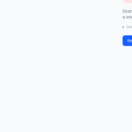
Ocor
o ini
Det
Re