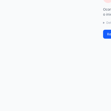
Ocor
o ini
Det
Re