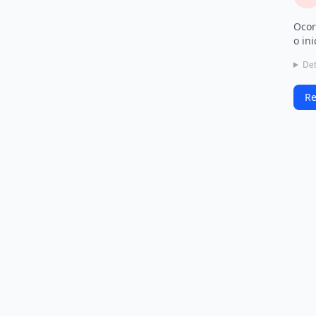
Ocor
o ini
Det
Re