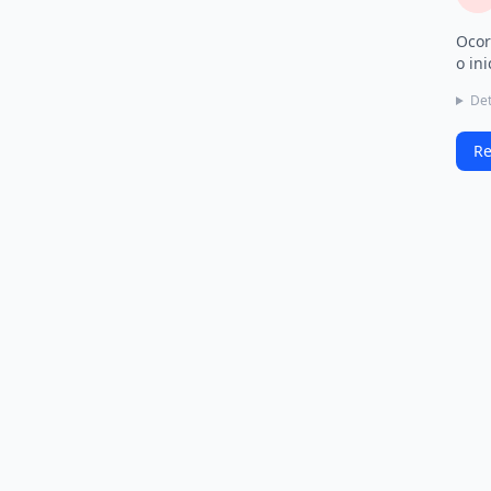
Ocor
o ini
Det
Re