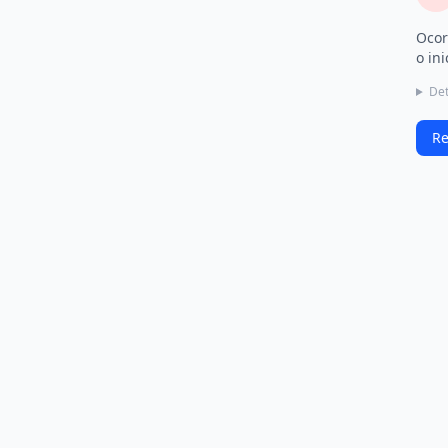
Ocor
o ini
Det
Re