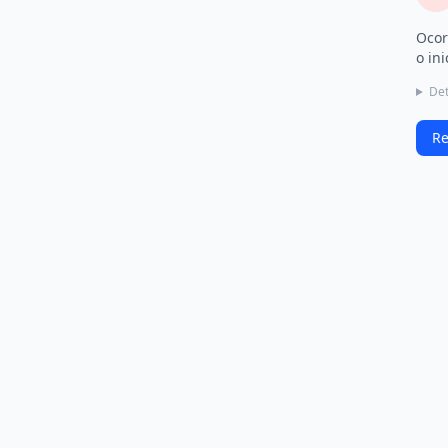
Ocor
o ini
Det
Re