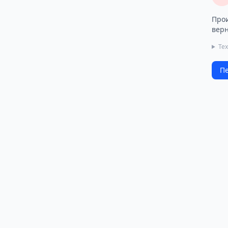
Прои
верн
Те
Пе