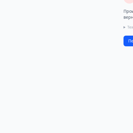
Прои
верн
Те
Пе