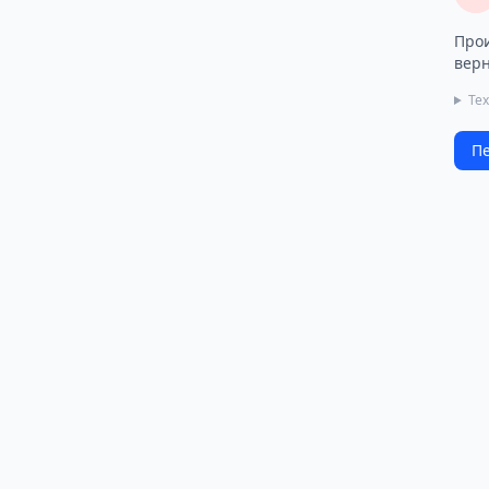
Прои
верн
Те
Пе