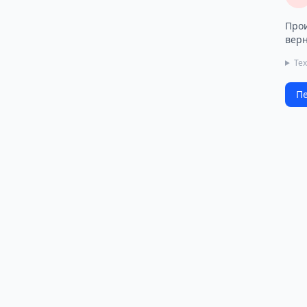
Прои
верн
Те
Пе