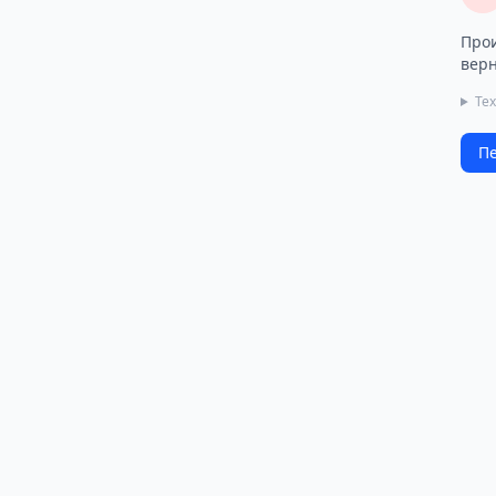
Прои
верн
Те
Пе