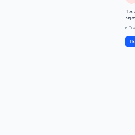
Прои
верн
Те
Пе