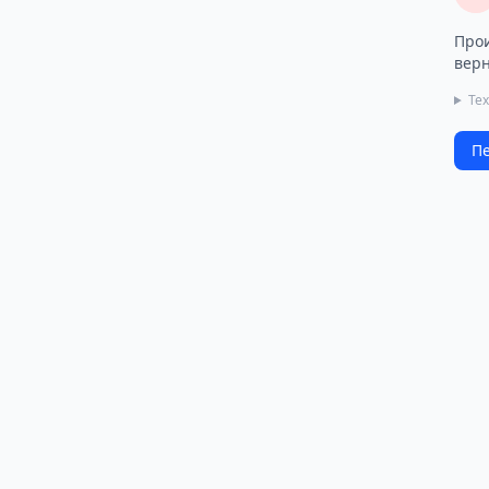
Прои
верн
Те
Пе