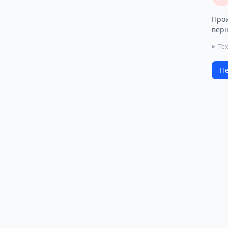
Прои
верн
Те
Пе