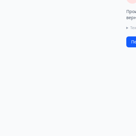
Прои
верн
Те
Пе