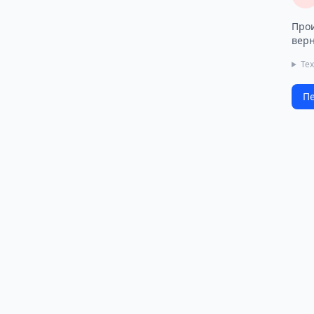
Прои
верн
Те
Пе