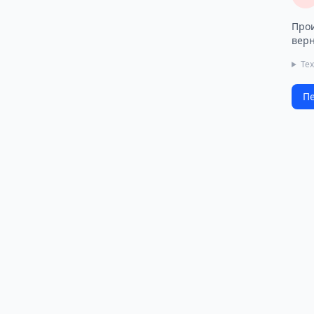
Прои
верн
Те
Пе