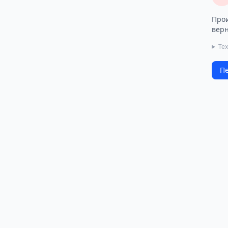
Прои
верн
Те
Пе