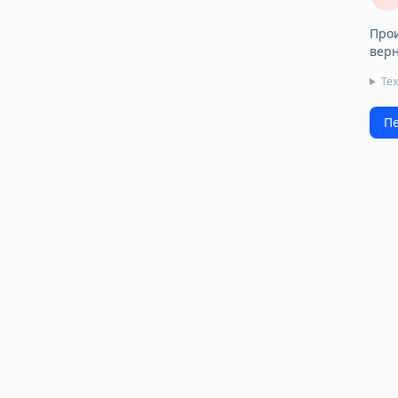
Прои
верн
Те
Пе