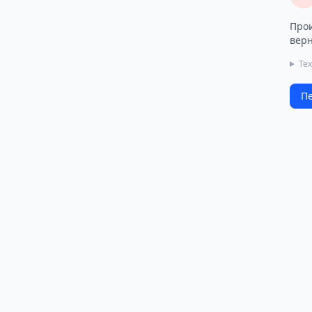
Прои
верн
Те
Пе