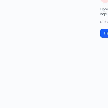
Прои
верн
Те
Пе