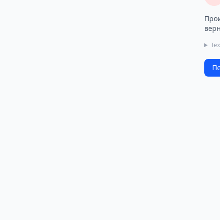
Прои
верн
Те
Пе