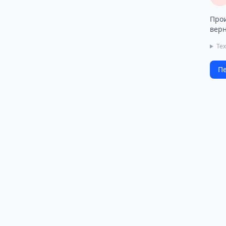
Прои
верн
Те
Пе