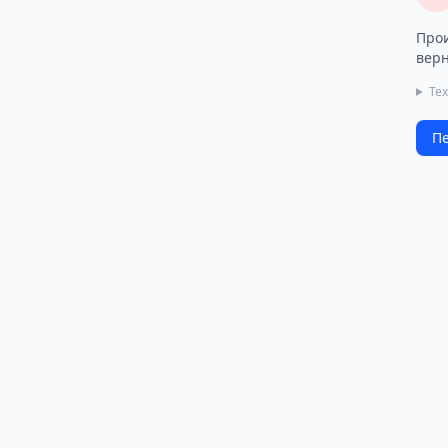
Прои
верн
Те
Пе