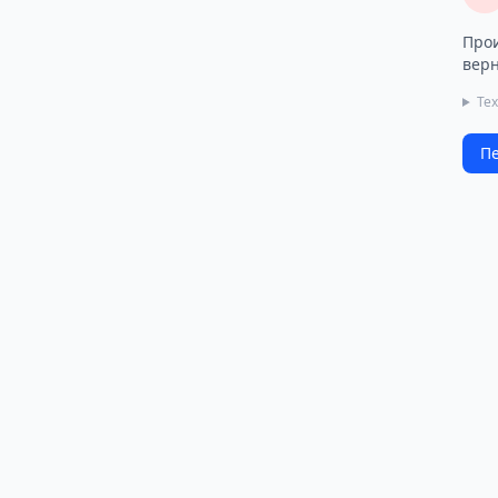
Прои
верн
Те
Пе