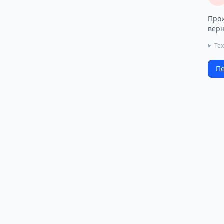
Прои
верн
Те
Пе