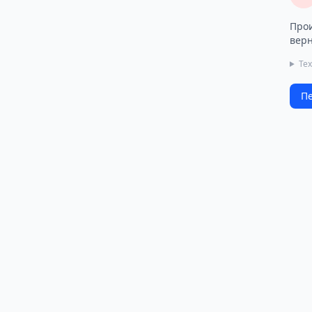
Прои
верн
Те
Пе