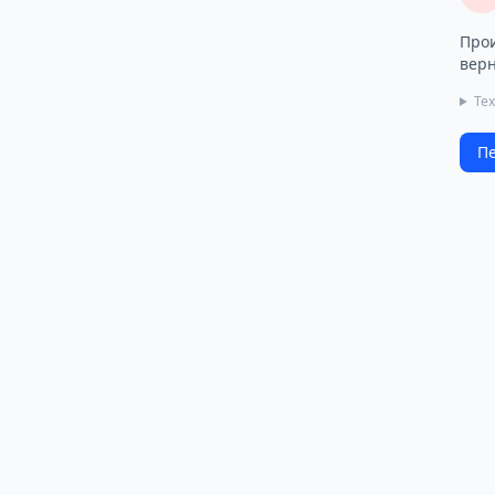
Прои
верн
Те
Пе