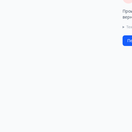
Прои
верн
Те
Пе