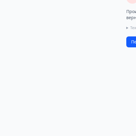
Прои
верн
Те
Пе