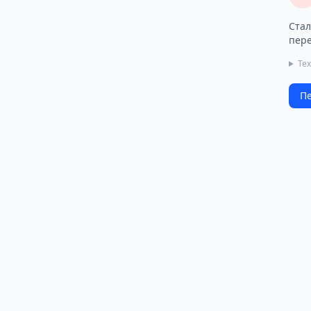
Стал
пере
Тех
Пе