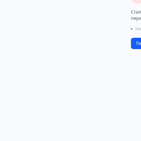
Стал
пере
Тех
Пе