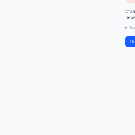
Стал
пере
Тех
Пе