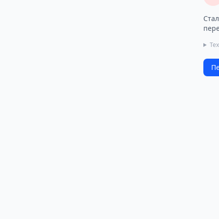
Стал
пере
Тех
Пе