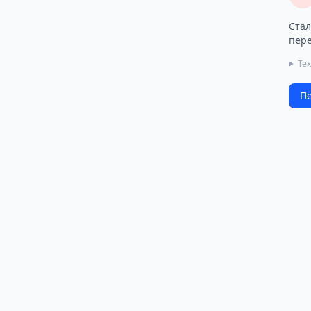
Стал
пере
Тех
Пе